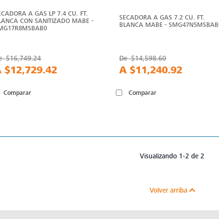
ECADORA A GAS LP 7.4 CU. FT.
SECADORA A GAS 7.2 CU. FT.
LANCA CON SANITIZADO MABE -
BLANCA MABE - SMG47N5MSBAB
MG17R8MSBAB0
e
$16,749.24
De
$14,598.60
A
$12,729.42
A
$11,240.92
Comparar
Comparar
Visualizando 1-2 de 2
Volver arriba