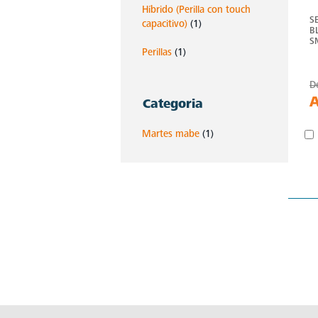
Híbrido (Perilla con touch
S
capacitivo)
(1)
B
S
Perillas
(1)
D
Categoria
Martes mabe
(1)