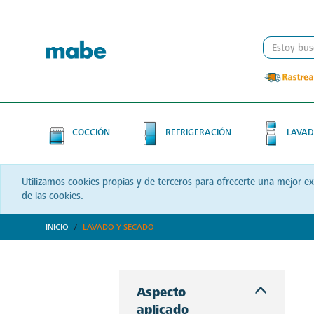
Skip
Skip
to
to
content
navigation
menu
COCCIÓN
REFRIGERACIÓN
LAVAD
Utilizamos cookies propias y de terceros para ofrecerte una mejor e
de las cookies.
INICIO
LAVADO Y SECADO
Descubre soluciones integrales en lavado y secado con Mabe. Productos que prometen eficiencia y calidad, optimizando cada momento de tu rutina. ¡Conoce más!
Aspecto
aplicado