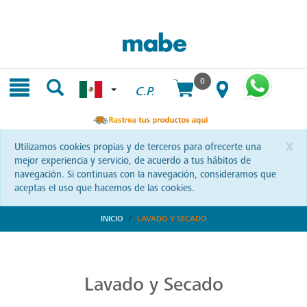
Skip
Skip
to
to
content
navigation
menu
0
C.P.
x
Utilizamos cookies propias y de terceros para ofrecerte una
mejor experiencia y servicio, de acuerdo a tus hábitos de
navegación. Si continuas con la navegación, consideramos que
aceptas el uso que hacemos de las cookies.
INICIO
LAVADO Y SECADO
Transforma tu Rutina de Lavado
Descubre soluciones integrales en lavado y secado con Mabe. Productos que prometen eficiencia y calidad, optimizando cada momento de tu rutina. ¡Conoce más!
Lavado y Secado