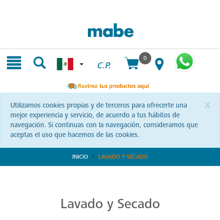
Skip
Skip
to
to
content
navigation
menu
0
C.P.
x
Utilizamos cookies propias y de terceros para ofrecerte una
mejor experiencia y servicio, de acuerdo a tus hábitos de
navegación. Si continuas con la navegación, consideramos que
aceptas el uso que hacemos de las cookies.
INICIO
LAVADO Y SECADO
Transforma tu Rutina de Lavado
Descubre soluciones integrales en lavado y secado con Mabe. Productos que prometen eficiencia y calidad, optimizando cada momento de tu rutina. ¡Conoce más!
Lavado y Secado