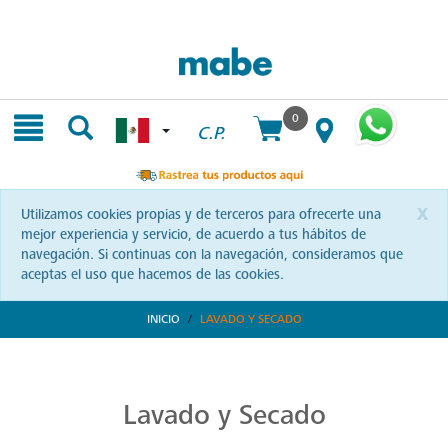
Skip
Skip
to
to
content
navigation
menu
0
C.P.
x
Utilizamos cookies propias y de terceros para ofrecerte una
mejor experiencia y servicio, de acuerdo a tus hábitos de
navegación. Si continuas con la navegación, consideramos que
aceptas el uso que hacemos de las cookies.
INICIO
LAVADO Y SECADO
Transforma tu Rutina de Lavado
Descubre soluciones integrales en lavado y secado con Mabe. Productos que prometen eficiencia y calidad, optimizando cada momento de tu rutina. ¡Conoce más!
Lavado y Secado