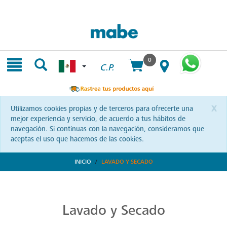
Skip
Skip
to
to
content
navigation
menu
0
C.P.
x
Utilizamos cookies propias y de terceros para ofrecerte una
mejor experiencia y servicio, de acuerdo a tus hábitos de
navegación. Si continuas con la navegación, consideramos que
aceptas el uso que hacemos de las cookies.
INICIO
LAVADO Y SECADO
Transforma tu Rutina de Lavado
Descubre soluciones integrales en lavado y secado con Mabe. Productos que prometen eficiencia y calidad, optimizando cada momento de tu rutina. ¡Conoce más!
Lavado y Secado