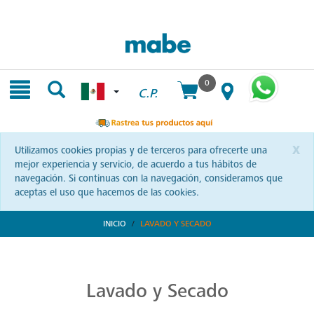
Skip
Skip
to
to
content
navigation
menu
0
C.P.
x
Utilizamos cookies propias y de terceros para ofrecerte una
mejor experiencia y servicio, de acuerdo a tus hábitos de
navegación. Si continuas con la navegación, consideramos que
aceptas el uso que hacemos de las cookies.
INICIO
LAVADO Y SECADO
Transforma tu Rutina de Lavado
Descubre soluciones integrales en lavado y secado con Mabe. Productos que prometen eficiencia y calidad, optimizando cada momento de tu rutina. ¡Conoce más!
Lavado y Secado