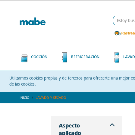
Skip
Skip
to
to
content
navigation
menu
COCCIÓN
REFRIGERACIÓN
LAVAD
Utilizamos cookies propias y de terceros para ofrecerte una mejor e
de las cookies.
INICIO
LAVADO Y SECADO
Descubre soluciones integrales en lavado y secado con Mabe. Productos que prometen eficiencia y calidad, optimizando cada momento de tu rutina. ¡Conoce más!
Aspecto
aplicado