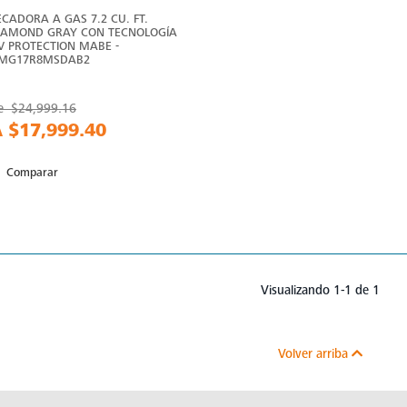
ECADORA A GAS 7.2 CU. FT.
IAMOND GRAY CON TECNOLOGÍA
V PROTECTION MABE -
MG17R8MSDAB2
e
$24,999.16
A
$17,999.40
Comparar
Visualizando 1-1 de 1
Volver arriba