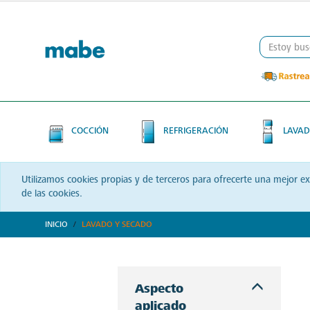
Skip
Skip
to
to
content
navigation
menu
COCCIÓN
REFRIGERACIÓN
LAVAD
Utilizamos cookies propias y de terceros para ofrecerte una mejor e
de las cookies.
INICIO
LAVADO Y SECADO
Descubre soluciones integrales en lavado y secado con Mabe. Productos que prometen eficiencia y calidad, optimizando cada momento de tu rutina. ¡Conoce más!
Aspecto
aplicado