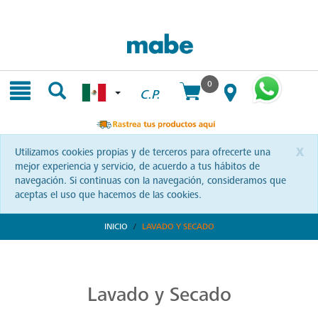
Skip
Skip
to
to
content
navigation
menu
0
C.P.
x
Utilizamos cookies propias y de terceros para ofrecerte una
mejor experiencia y servicio, de acuerdo a tus hábitos de
navegación. Si continuas con la navegación, consideramos que
aceptas el uso que hacemos de las cookies.
INICIO
LAVADO Y SECADO
Transforma tu Rutina de Lavado
Descubre soluciones integrales en lavado y secado con Mabe. Productos que prometen eficiencia y calidad, optimizando cada momento de tu rutina. ¡Conoce más!
Lavado y Secado