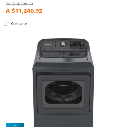
De
$14,598.60
A
$11,240.92
Comparar