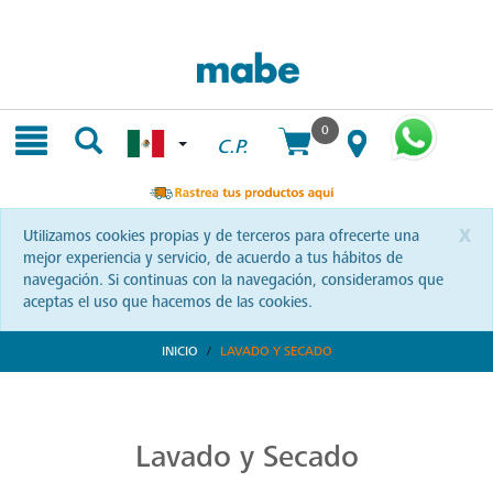
Skip
Skip
to
to
content
navigation
menu
0
C.P.
x
Utilizamos cookies propias y de terceros para ofrecerte una
mejor experiencia y servicio, de acuerdo a tus hábitos de
navegación. Si continuas con la navegación, consideramos que
aceptas el uso que hacemos de las cookies.
INICIO
LAVADO Y SECADO
Transforma tu Rutina de Lavado
Descubre soluciones integrales en lavado y secado con Mabe. Productos que prometen eficiencia y calidad, optimizando cada momento de tu rutina. ¡Conoce más!
Lavado y Secado