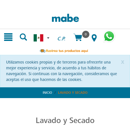
Skip
Skip
to
to
content
navigation
menu
0
C.P.
x
Utilizamos cookies propias y de terceros para ofrecerte una
mejor experiencia y servicio, de acuerdo a tus hábitos de
navegación. Si continuas con la navegación, consideramos que
aceptas el uso que hacemos de las cookies.
INICIO
LAVADO Y SECADO
Transforma tu Rutina de Lavado
Descubre soluciones integrales en lavado y secado con Mabe. Productos que prometen eficiencia y calidad, optimizando cada momento de tu rutina. ¡Conoce más!
Lavado y Secado