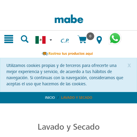
Skip
Skip
to
to
content
navigation
menu
0
C.P.
x
Utilizamos cookies propias y de terceros para ofrecerte una
mejor experiencia y servicio, de acuerdo a tus hábitos de
navegación. Si continuas con la navegación, consideramos que
aceptas el uso que hacemos de las cookies.
INICIO
LAVADO Y SECADO
Transforma tu Rutina de Lavado
Descubre soluciones integrales en lavado y secado con Mabe. Productos que prometen eficiencia y calidad, optimizando cada momento de tu rutina. ¡Conoce más!
Lavado y Secado