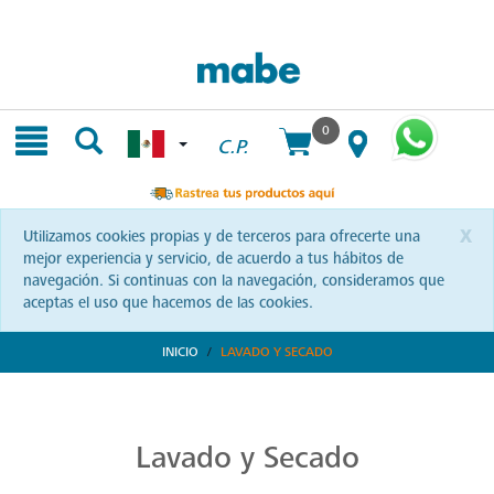
Skip
Skip
to
to
content
navigation
menu
0
C.P.
x
Utilizamos cookies propias y de terceros para ofrecerte una
mejor experiencia y servicio, de acuerdo a tus hábitos de
navegación. Si continuas con la navegación, consideramos que
aceptas el uso que hacemos de las cookies.
INICIO
LAVADO Y SECADO
Transforma tu Rutina de Lavado
Descubre soluciones integrales en lavado y secado con Mabe. Productos que prometen eficiencia y calidad, optimizando cada momento de tu rutina. ¡Conoce más!
Lavado y Secado