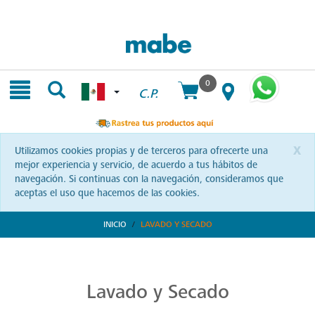
Skip
Skip
to
to
content
navigation
menu
0
C.P.
x
Utilizamos cookies propias y de terceros para ofrecerte una
mejor experiencia y servicio, de acuerdo a tus hábitos de
navegación. Si continuas con la navegación, consideramos que
aceptas el uso que hacemos de las cookies.
INICIO
LAVADO Y SECADO
Transforma tu Rutina de Lavado
Descubre soluciones integrales en lavado y secado con Mabe. Productos que prometen eficiencia y calidad, optimizando cada momento de tu rutina. ¡Conoce más!
Lavado y Secado