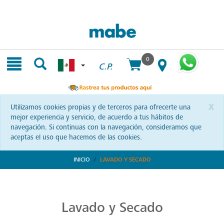
Skip
Skip
to
to
content
navigation
menu
0
C.P.
x
Utilizamos cookies propias y de terceros para ofrecerte una
mejor experiencia y servicio, de acuerdo a tus hábitos de
navegación. Si continuas con la navegación, consideramos que
aceptas el uso que hacemos de las cookies.
INICIO
LAVADO Y SECADO
Transforma tu Rutina de Lavado
Descubre soluciones integrales en lavado y secado con Mabe. Productos que prometen eficiencia y calidad, optimizando cada momento de tu rutina. ¡Conoce más!
Lavado y Secado