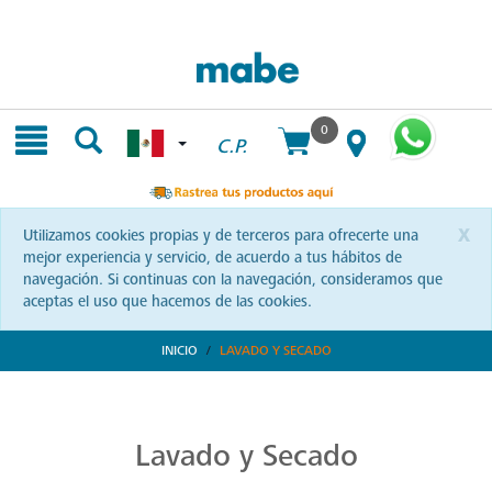
Skip
Skip
to
to
content
navigation
menu
0
C.P.
x
Utilizamos cookies propias y de terceros para ofrecerte una
mejor experiencia y servicio, de acuerdo a tus hábitos de
navegación. Si continuas con la navegación, consideramos que
aceptas el uso que hacemos de las cookies.
INICIO
LAVADO Y SECADO
Transforma tu Rutina de Lavado
Descubre soluciones integrales en lavado y secado con Mabe. Productos que prometen eficiencia y calidad, optimizando cada momento de tu rutina. ¡Conoce más!
Lavado y Secado