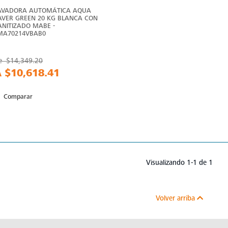
AVADORA AUTOMÁTICA AQUA
AVER GREEN 20 KG BLANCA CON
ANITIZADO MABE -
MA70214VBAB0
e
$14,349.20
A
$10,618.41
Comparar
Visualizando 1-1 de 1
Volver arriba