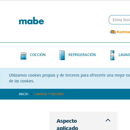
Skip
Skip
to
to
content
navigation
menu
COCCIÓN
REFRIGERACIÓN
LAVAD
Utilizamos cookies propias y de terceros para ofrecerte una mejor e
de las cookies.
INICIO
LAVADO Y SECADO
Descubre soluciones integrales en lavado y secado con Mabe. Productos que prometen eficiencia y calidad, optimizando cada momento de tu rutina. ¡Conoce más!
Aspecto
aplicado