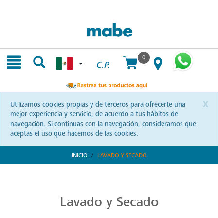
Skip
Skip
to
to
content
navigation
menu
0
C.P.
x
Utilizamos cookies propias y de terceros para ofrecerte una
mejor experiencia y servicio, de acuerdo a tus hábitos de
navegación. Si continuas con la navegación, consideramos que
aceptas el uso que hacemos de las cookies.
INICIO
LAVADO Y SECADO
Transforma tu Rutina de Lavado
Descubre soluciones integrales en lavado y secado con Mabe. Productos que prometen eficiencia y calidad, optimizando cada momento de tu rutina. ¡Conoce más!
Lavado y Secado