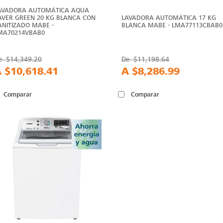
AVADORA AUTOMÁTICA AQUA
AVER GREEN 20 KG BLANCA CON
LAVADORA AUTOMÁTICA 17 KG
ANITIZADO MABE -
BLANCA MABE - LMA77113CBAB0
MA70214VBAB0
e
$14,349.20
De
$11,198.64
A
$10,618.41
A
$8,286.99
Comparar
Comparar