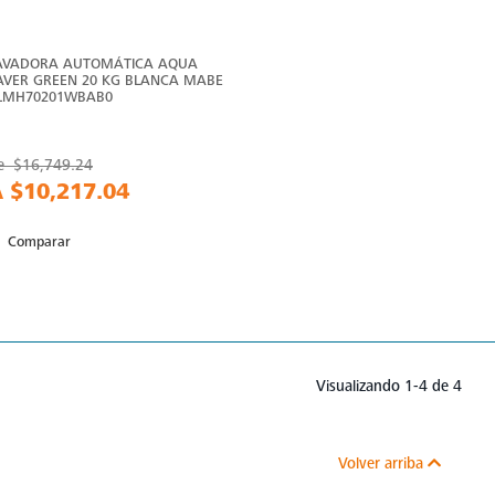
AVADORA AUTOMÁTICA AQUA
AVER GREEN 20 KG BLANCA MABE
 LMH70201WBAB0
e
$16,749.24
A
$10,217.04
Comparar
Visualizando 1-4 de 4
Volver arriba