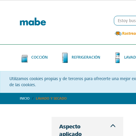
Skip
Skip
to
to
content
navigation
menu
COCCIÓN
REFRIGERACIÓN
LAVAD
Utilizamos cookies propias y de terceros para ofrecerte una mejor e
de las cookies.
INICIO
LAVADO Y SECADO
Descubre soluciones integrales en lavado y secado con Mabe. Productos que prometen eficiencia y calidad, optimizando cada momento de tu rutina. ¡Conoce más!
Aspecto
aplicado