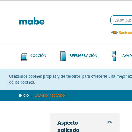
Skip
Skip
to
to
content
navigation
menu
COCCIÓN
REFRIGERACIÓN
LAVAD
Utilizamos cookies propias y de terceros para ofrecerte una mejor e
de las cookies.
INICIO
LAVADO Y SECADO
Descubre soluciones integrales en lavado y secado con Mabe. Productos que prometen eficiencia y calidad, optimizando cada momento de tu rutina. ¡Conoce más!
Aspecto
aplicado