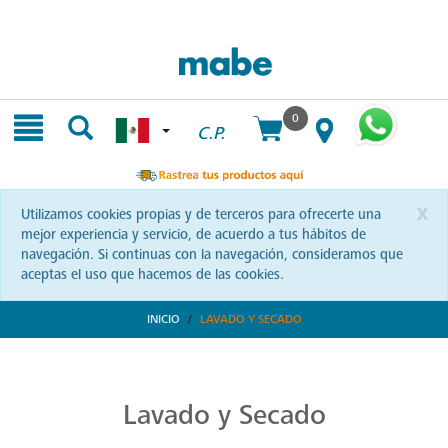
Skip
Skip
to
to
content
navigation
menu
0
C.P.
x
Utilizamos cookies propias y de terceros para ofrecerte una
mejor experiencia y servicio, de acuerdo a tus hábitos de
navegación. Si continuas con la navegación, consideramos que
aceptas el uso que hacemos de las cookies.
INICIO
LAVADO Y SECADO
Transforma tu Rutina de Lavado
Descubre soluciones integrales en lavado y secado con Mabe. Productos que prometen eficiencia y calidad, optimizando cada momento de tu rutina. ¡Conoce más!
Lavado y Secado