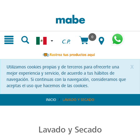
Skip
Skip
to
to
content
navigation
menu
0
C.P.
x
Utilizamos cookies propias y de terceros para ofrecerte una
mejor experiencia y servicio, de acuerdo a tus hábitos de
navegación. Si continuas con la navegación, consideramos que
aceptas el uso que hacemos de las cookies.
INICIO
LAVADO Y SECADO
Transforma tu Rutina de Lavado
Descubre soluciones integrales en lavado y secado con Mabe. Productos que prometen eficiencia y calidad, optimizando cada momento de tu rutina. ¡Conoce más!
Lavado y Secado