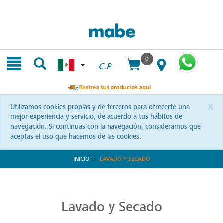
Skip
Skip
to
to
content
navigation
menu
0
C.P.
x
Utilizamos cookies propias y de terceros para ofrecerte una
mejor experiencia y servicio, de acuerdo a tus hábitos de
navegación. Si continuas con la navegación, consideramos que
aceptas el uso que hacemos de las cookies.
INICIO
LAVADO Y SECADO
Transforma tu Rutina de Lavado
Descubre soluciones integrales en lavado y secado con Mabe. Productos que prometen eficiencia y calidad, optimizando cada momento de tu rutina. ¡Conoce más!
Lavado y Secado