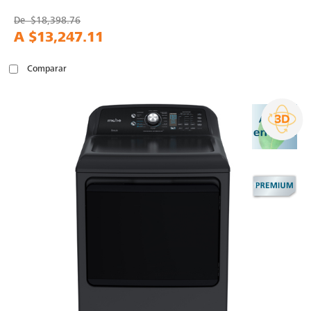
De
$18,398.76
A
$13,247.11
Comparar