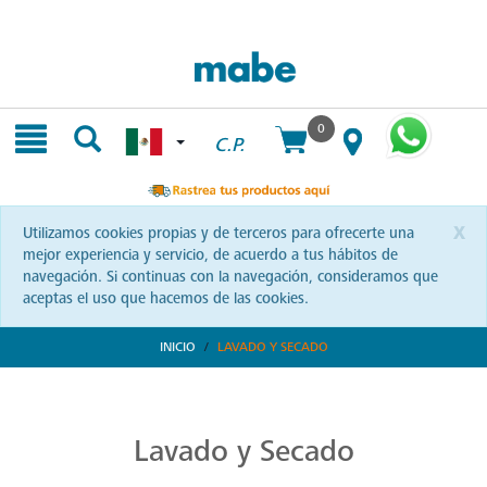
Skip
Skip
to
to
content
navigation
menu
0
C.P.
x
Utilizamos cookies propias y de terceros para ofrecerte una
mejor experiencia y servicio, de acuerdo a tus hábitos de
navegación. Si continuas con la navegación, consideramos que
aceptas el uso que hacemos de las cookies.
INICIO
LAVADO Y SECADO
Transforma tu Rutina de Lavado
Descubre soluciones integrales en lavado y secado con Mabe. Productos que prometen eficiencia y calidad, optimizando cada momento de tu rutina. ¡Conoce más!
Lavado y Secado