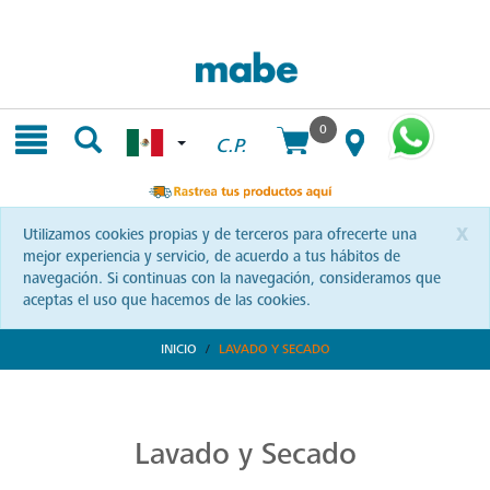
Skip
Skip
to
to
content
navigation
menu
0
C.P.
x
Utilizamos cookies propias y de terceros para ofrecerte una
mejor experiencia y servicio, de acuerdo a tus hábitos de
navegación. Si continuas con la navegación, consideramos que
aceptas el uso que hacemos de las cookies.
INICIO
LAVADO Y SECADO
Transforma tu Rutina de Lavado
Descubre soluciones integrales en lavado y secado con Mabe. Productos que prometen eficiencia y calidad, optimizando cada momento de tu rutina. ¡Conoce más!
Lavado y Secado