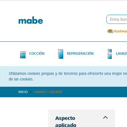
Skip
Skip
to
to
content
navigation
menu
COCCIÓN
REFRIGERACIÓN
LAVAD
Utilizamos cookies propias y de terceros para ofrecerte una mejor e
de las cookies.
INICIO
LAVADO Y SECADO
Descubre soluciones integrales en lavado y secado con Mabe. Productos que prometen eficiencia y calidad, optimizando cada momento de tu rutina. ¡Conoce más!
Aspecto
aplicado