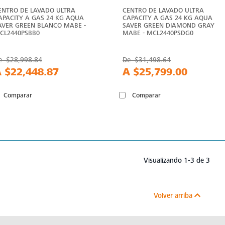
ENTRO DE LAVADO ULTRA
CENTRO DE LAVADO ULTRA
APACITY A GAS 24 KG AQUA
CAPACITY A GAS 24 KG AQUA
AVER GREEN BLANCO MABE -
SAVER GREEN DIAMOND GRAY
CL2440PSBB0
MABE - MCL2440PSDG0
e
$28,998.84
De
$31,498.64
A
$22,448.87
A
$25,799.00
Comparar
Comparar
Visualizando 1-3 de 3
Volver arriba