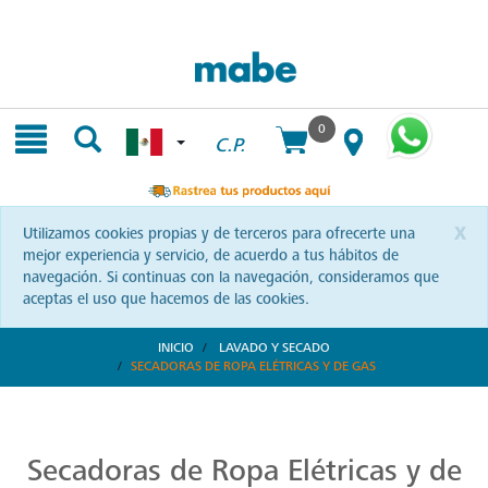
Skip
Skip
to
to
content
navigation
menu
0
C.P.
x
Utilizamos cookies propias y de terceros para ofrecerte una
mejor experiencia y servicio, de acuerdo a tus hábitos de
navegación. Si continuas con la navegación, consideramos que
aceptas el uso que hacemos de las cookies.
INICIO
LAVADO Y SECADO
SECADORAS DE ROPA ELÉTRICAS Y DE GAS
Secado Eficiente con Mabe
Optimiza cada minuto con secadoras Mabe. Diseñadas para un cuidado superior, garantizando potencia y delicadeza en cada prenda. ¡Conviértelas en tus aliadas!
Secadoras de Ropa Elétricas y de