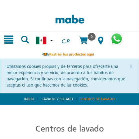
Skip
Skip
to
to
content
navigation
menu
0
C.P.
x
Utilizamos cookies propias y de terceros para ofrecerte una
mejor experiencia y servicio, de acuerdo a tus hábitos de
navegación. Si continuas con la navegación, consideramos que
aceptas el uso que hacemos de las cookies.
INICIO
LAVADO Y SECADO
CENTROS DE LAVADO
Centros de Lavado Ecológicos
La tecnología Aqua Saver Green te espera en los centros de lavado Mabe. Una elección ecológica y eficiente que transformará tu forma de cuidar tus prendas. ¡Conócelos!
Centros de lavado