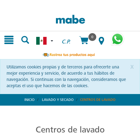
Skip
Skip
to
to
content
navigation
menu
0
C.P.
x
Utilizamos cookies propias y de terceros para ofrecerte una
mejor experiencia y servicio, de acuerdo a tus hábitos de
navegación. Si continuas con la navegación, consideramos que
aceptas el uso que hacemos de las cookies.
INICIO
LAVADO Y SECADO
CENTROS DE LAVADO
Centros de Lavado Ecológicos
La tecnología Aqua Saver Green te espera en los centros de lavado Mabe. Una elección ecológica y eficiente que transformará tu forma de cuidar tus prendas. ¡Conócelos!
Centros de lavado