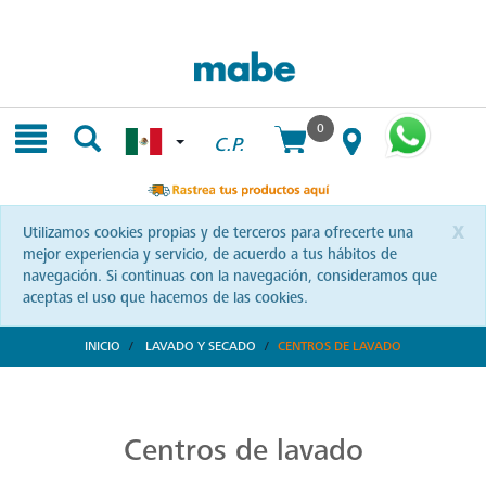
Skip
Skip
to
to
content
navigation
menu
0
C.P.
x
Utilizamos cookies propias y de terceros para ofrecerte una
mejor experiencia y servicio, de acuerdo a tus hábitos de
navegación. Si continuas con la navegación, consideramos que
aceptas el uso que hacemos de las cookies.
INICIO
LAVADO Y SECADO
CENTROS DE LAVADO
Centros de Lavado Ecológicos
La tecnología Aqua Saver Green te espera en los centros de lavado Mabe. Una elección ecológica y eficiente que transformará tu forma de cuidar tus prendas. ¡Conócelos!
Centros de lavado