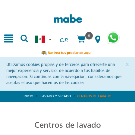
Skip
Skip
to
to
content
navigation
menu
0
C.P.
x
Utilizamos cookies propias y de terceros para ofrecerte una
mejor experiencia y servicio, de acuerdo a tus hábitos de
navegación. Si continuas con la navegación, consideramos que
aceptas el uso que hacemos de las cookies.
INICIO
LAVADO Y SECADO
CENTROS DE LAVADO
Centros de Lavado Ecológicos
La tecnología Aqua Saver Green te espera en los centros de lavado Mabe. Una elección ecológica y eficiente que transformará tu forma de cuidar tus prendas. ¡Conócelos!
Centros de lavado