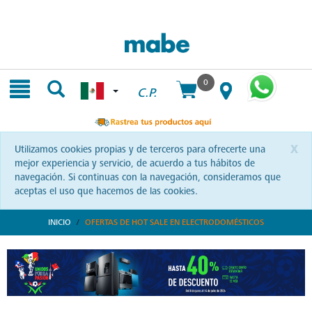
Skip
Skip
to
to
content
navigation
menu
0
C.P.
x
Utilizamos cookies propias y de terceros para ofrecerte una
mejor experiencia y servicio, de acuerdo a tus hábitos de
navegación. Si continuas con la navegación, consideramos que
aceptas el uso que hacemos de las cookies.
INICIO
OFERTAS DE HOT SALE EN ELECTRODOMÉSTICOS