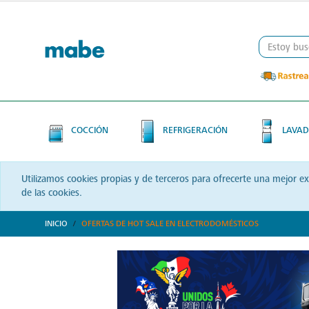
Skip
Skip
to
to
content
navigation
menu
COCCIÓN
REFRIGERACIÓN
LAVAD
Utilizamos cookies propias y de terceros para ofrecerte una mejor e
de las cookies.
INICIO
OFERTAS DE HOT SALE EN ELECTRODOMÉSTICOS