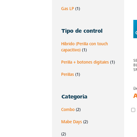
Gas LP
(1)
Tipo de control
Híbrido (Perilla con touch
capacitivo)
(1)
S
Perilla + botones digitales
(1)
B
S
Perillas
(1)
D
Categoria
Combo
(2)
Mabe Days
(2)
(2)