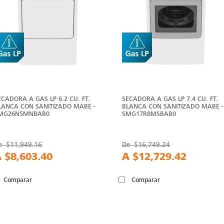
ECADORA A GAS LP 6.2 CU. FT.
SECADORA A GAS LP 7.4 CU. FT.
LANCA CON SANITIZADO MABE -
BLANCA CON SANITIZADO MABE -
MG26N5MNBAB0
SMG17R8MSBAB0
e
$11,949.16
De
$16,749.24
A
$8,603.40
A
$12,729.42
Comparar
Comparar