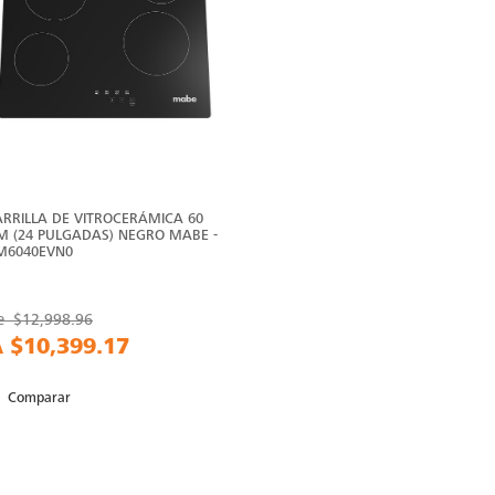
ARRILLA DE VITROCERÁMICA 60
M (24 PULGADAS) NEGRO MABE -
M6040EVN0
e
$12,998.96
A
$10,399.17
Comparar