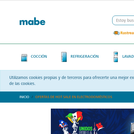
Skip
Skip
to
to
content
navigation
menu
COCCIÓN
REFRIGERACIÓN
LAVAD
Utilizamos cookies propias y de terceros para ofrecerte una mejor e
de las cookies.
INICIO
OFERTAS DE HOT SALE EN ELECTRODOMÉSTICOS