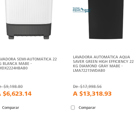
LAVADORA AUTOMÁTICA AQUA
AVADORA SEMI-AUTOMÁTICA 22
SAVER GREEN HIGH EFFICIENCY 22
G BLANCA MABE -
KG DIAMOND GRAY MABE -
MDX2224HBAB0
LMA72215WDAB0
e
$9,198.80
De
$17,998.56
A
$6,623.14
A
$13,318.93
Comparar
Comparar