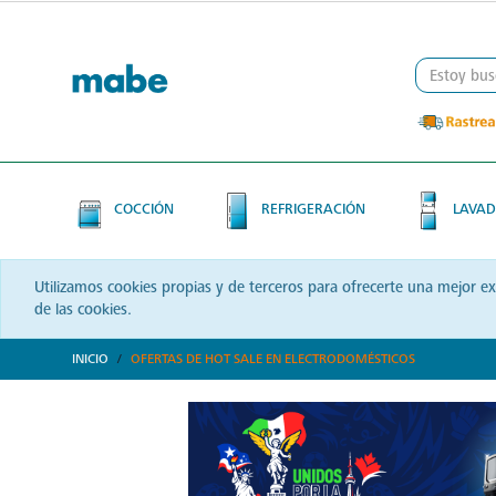
Skip
Skip
to
to
content
navigation
menu
COCCIÓN
REFRIGERACIÓN
LAVAD
Utilizamos cookies propias y de terceros para ofrecerte una mejor e
de las cookies.
INICIO
OFERTAS DE HOT SALE EN ELECTRODOMÉSTICOS