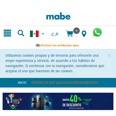
Skip
Skip
to
to
content
navigation
menu
0
C.P.
x
Utilizamos cookies propias y de terceros para ofrecerte una
mejor experiencia y servicio, de acuerdo a tus hábitos de
navegación. Si continuas con la navegación, consideramos que
aceptas el uso que hacemos de las cookies.
INICIO
OFERTAS DE HOT SALE EN ELECTRODOMÉSTICOS