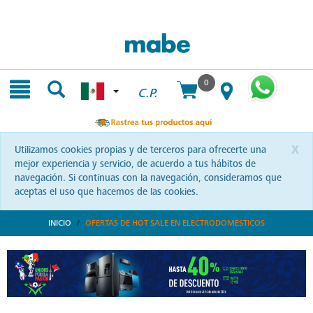
Skip
Skip
to
to
content
navigation
menu
0
C.P.
x
Utilizamos cookies propias y de terceros para ofrecerte una
mejor experiencia y servicio, de acuerdo a tus hábitos de
navegación. Si continuas con la navegación, consideramos que
aceptas el uso que hacemos de las cookies.
INICIO
OFERTAS DE HOT SALE EN ELECTRODOMÉSTICOS