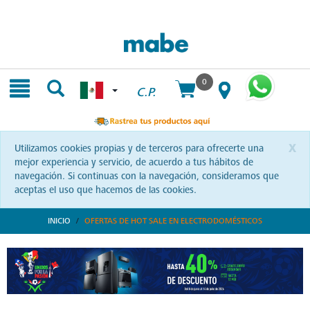
Skip
Skip
to
to
content
navigation
menu
0
C.P.
x
Utilizamos cookies propias y de terceros para ofrecerte una
mejor experiencia y servicio, de acuerdo a tus hábitos de
navegación. Si continuas con la navegación, consideramos que
aceptas el uso que hacemos de las cookies.
INICIO
OFERTAS DE HOT SALE EN ELECTRODOMÉSTICOS