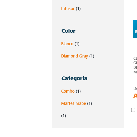
Infusor
(1)
Color
Blanco
(1)
Diamond Gray
(1)
C
G
D
M
Categoria
D
Combo
(1)
Martes mabe
(1)
(1)