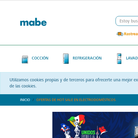
Skip
Skip
to
to
content
navigation
menu
COCCIÓN
REFRIGERACIÓN
LAVAD
Utilizamos cookies propias y de terceros para ofrecerte una mejor e
de las cookies.
INICIO
OFERTAS DE HOT SALE EN ELECTRODOMÉSTICOS