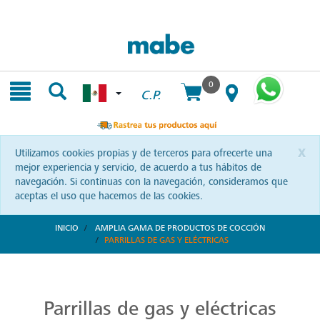
Skip
Skip
to
to
content
navigation
menu
0
C.P.
x
Utilizamos cookies propias y de terceros para ofrecerte una
mejor experiencia y servicio, de acuerdo a tus hábitos de
navegación. Si continuas con la navegación, consideramos que
aceptas el uso que hacemos de las cookies.
INICIO
AMPLIA GAMA DE PRODUCTOS DE COCCIÓN
PARRILLAS DE GAS Y ELÉCTRICAS
Parrillas: Innovación en la Cocina
Reinventa tus habilidades culinarias con las parrillas Mabe. Una combinación de diseño vanguardista y eficiencia que te invita a explorar nuevas recetas y sorprender a tus seres queridos.
Parrillas de gas y eléctricas