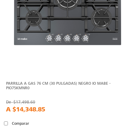
PARRILLA A GAS 76 CM (30 PULGADAS) NEGRO IO MABE -
PIO75KMNR0
De
$17,498.60
A
$14,348.85
Comparar