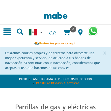
Skip
Skip
to
to
content
navigation
menu
0
C.P.
x
Utilizamos cookies propias y de terceros para ofrecerte una
mejor experiencia y servicio, de acuerdo a tus hábitos de
navegación. Si continuas con la navegación, consideramos que
aceptas el uso que hacemos de las cookies.
INICIO
AMPLIA GAMA DE PRODUCTOS DE COCCIÓN
PARRILLAS DE GAS Y ELÉCTRICAS
Parrillas: Innovación en la Cocina
Reinventa tus habilidades culinarias con las parrillas Mabe. Una combinación de diseño vanguardista y eficiencia que te invita a explorar nuevas recetas y sorprender a tus seres queridos.
Parrillas de gas y eléctricas