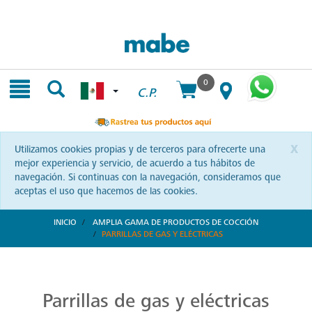
Skip
Skip
to
to
content
navigation
menu
0
C.P.
x
Utilizamos cookies propias y de terceros para ofrecerte una
mejor experiencia y servicio, de acuerdo a tus hábitos de
navegación. Si continuas con la navegación, consideramos que
aceptas el uso que hacemos de las cookies.
INICIO
AMPLIA GAMA DE PRODUCTOS DE COCCIÓN
PARRILLAS DE GAS Y ELÉCTRICAS
Parrillas: Innovación en la Cocina
Reinventa tus habilidades culinarias con las parrillas Mabe. Una combinación de diseño vanguardista y eficiencia que te invita a explorar nuevas recetas y sorprender a tus seres queridos.
Parrillas de gas y eléctricas