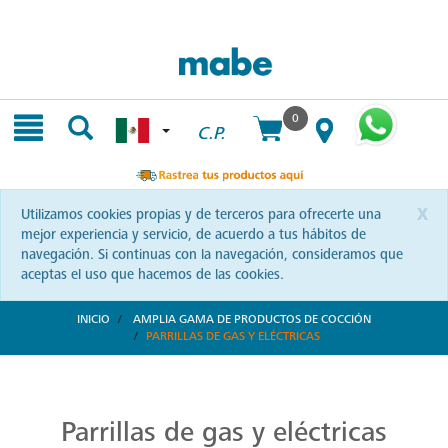
Skip
Skip
to
to
content
navigation
menu
0
C.P.
x
Utilizamos cookies propias y de terceros para ofrecerte una
mejor experiencia y servicio, de acuerdo a tus hábitos de
navegación. Si continuas con la navegación, consideramos que
aceptas el uso que hacemos de las cookies.
INICIO
AMPLIA GAMA DE PRODUCTOS DE COCCIÓN
PARRILLAS DE GAS Y ELÉCTRICAS
Parrillas: Innovación en la Cocina
Reinventa tus habilidades culinarias con las parrillas Mabe. Una combinación de diseño vanguardista y eficiencia que te invita a explorar nuevas recetas y sorprender a tus seres queridos.
Parrillas de gas y eléctricas