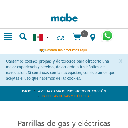
Skip
Skip
to
to
content
navigation
menu
0
C.P.
x
Utilizamos cookies propias y de terceros para ofrecerte una
mejor experiencia y servicio, de acuerdo a tus hábitos de
navegación. Si continuas con la navegación, consideramos que
aceptas el uso que hacemos de las cookies.
INICIO
AMPLIA GAMA DE PRODUCTOS DE COCCIÓN
PARRILLAS DE GAS Y ELÉCTRICAS
Parrillas: Innovación en la Cocina
Reinventa tus habilidades culinarias con las parrillas Mabe. Una combinación de diseño vanguardista y eficiencia que te invita a explorar nuevas recetas y sorprender a tus seres queridos.
Parrillas de gas y eléctricas