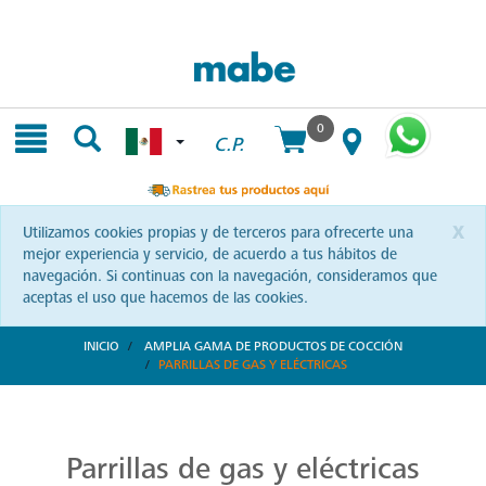
Skip
Skip
to
to
content
navigation
menu
0
C.P.
x
Utilizamos cookies propias y de terceros para ofrecerte una
mejor experiencia y servicio, de acuerdo a tus hábitos de
navegación. Si continuas con la navegación, consideramos que
aceptas el uso que hacemos de las cookies.
INICIO
AMPLIA GAMA DE PRODUCTOS DE COCCIÓN
PARRILLAS DE GAS Y ELÉCTRICAS
Parrillas: Innovación en la Cocina
Reinventa tus habilidades culinarias con las parrillas Mabe. Una combinación de diseño vanguardista y eficiencia que te invita a explorar nuevas recetas y sorprender a tus seres queridos.
Parrillas de gas y eléctricas