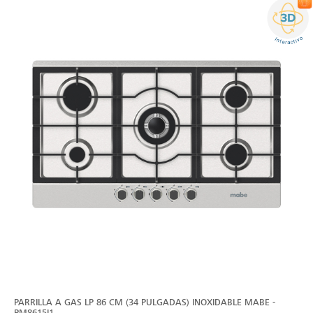
PARRILLA A GAS LP 86 CM (34 PULGADAS) INOXIDABLE MABE -
PM8615I1