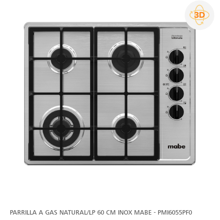
PARRILLA A GAS NATURAL/LP 60 CM INOX MABE - PMI6055PF0