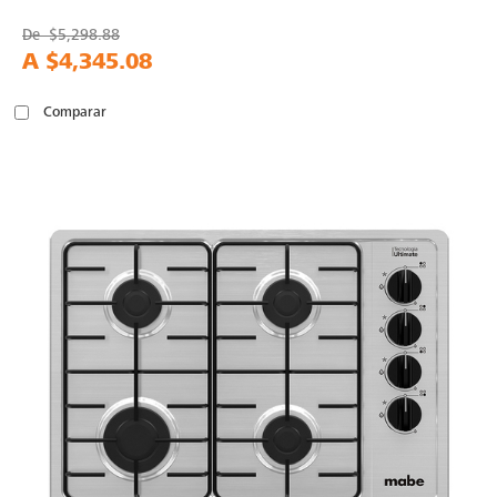
De
$5,298.88
A
$4,345.08
Comparar