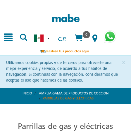
Skip
Skip
to
to
content
navigation
menu
0
C.P.
x
Utilizamos cookies propias y de terceros para ofrecerte una
mejor experiencia y servicio, de acuerdo a tus hábitos de
navegación. Si continuas con la navegación, consideramos que
aceptas el uso que hacemos de las cookies.
INICIO
AMPLIA GAMA DE PRODUCTOS DE COCCIÓN
PARRILLAS DE GAS Y ELÉCTRICAS
Parrillas: Innovación en la Cocina
Reinventa tus habilidades culinarias con las parrillas Mabe. Una combinación de diseño vanguardista y eficiencia que te invita a explorar nuevas recetas y sorprender a tus seres queridos.
Parrillas de gas y eléctricas