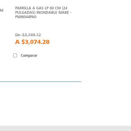
PARRILLA A GAS LP 60 CM (24
CM
PULGADAS) INOXIDABLE MABE -
PMI6044PA0
De
$3,749.12
A
$3,074.28
Comparar