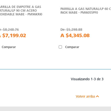
ARRILLA DE EMPOTRE A GAS
PARRILLA A GAS NATURAL/LP 60 
ATURAL/LP 90 CM ACERO
INOX MABE - PMI6055PF0
NOXIDABLE MABE - PM96KRI0
e
$8,248.76
De
$5,298.88
A
$7,199.02
A
$4,345.08
Comparar
Comparar
Visualizando 1-3 de 3
Volver arriba