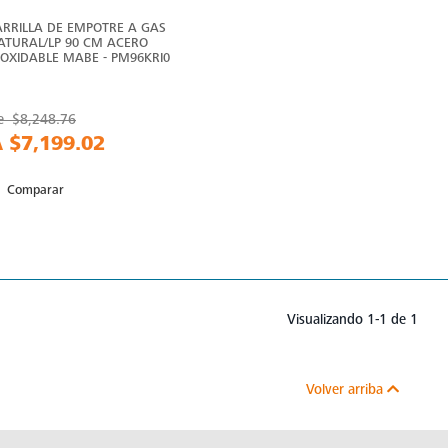
ARRILLA DE EMPOTRE A GAS
ATURAL/LP 90 CM ACERO
NOXIDABLE MABE - PM96KRI0
e
$8,248.76
A
$7,199.02
Comparar
Visualizando 1-1 de 1
Volver arriba