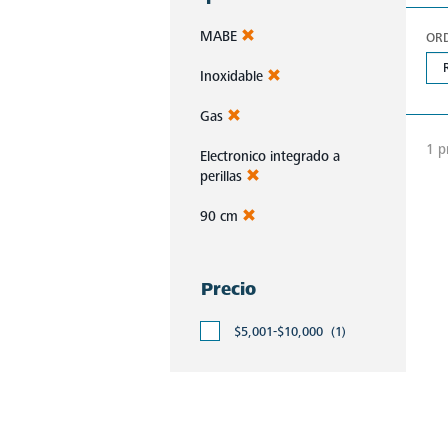
MABE
OR
Inoxidable
Gas
1 p
Electronico integrado a
perillas
90 cm
Precio
$5,001-$10,000
(1)