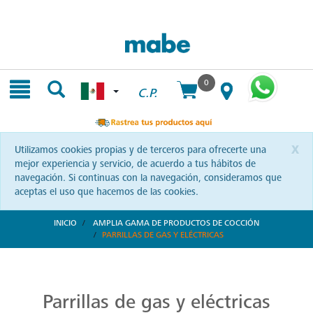
Skip
Skip
to
to
content
navigation
menu
0
C.P.
x
Utilizamos cookies propias y de terceros para ofrecerte una
mejor experiencia y servicio, de acuerdo a tus hábitos de
navegación. Si continuas con la navegación, consideramos que
aceptas el uso que hacemos de las cookies.
INICIO
AMPLIA GAMA DE PRODUCTOS DE COCCIÓN
PARRILLAS DE GAS Y ELÉCTRICAS
Parrillas: Innovación en la Cocina
Reinventa tus habilidades culinarias con las parrillas Mabe. Una combinación de diseño vanguardista y eficiencia que te invita a explorar nuevas recetas y sorprender a tus seres queridos.
Parrillas de gas y eléctricas