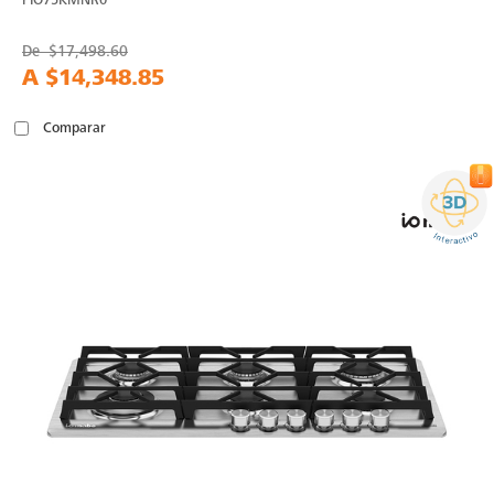
De
$17,498.60
A
$14,348.85
Comparar