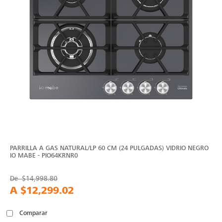
PARRILLA A GAS NATURAL/LP 60 CM (24 PULGADAS) VIDRIO NEGRO
IO MABE - PIO64KRNR0
De
$14,998.80
A
$12,299.02
Comparar