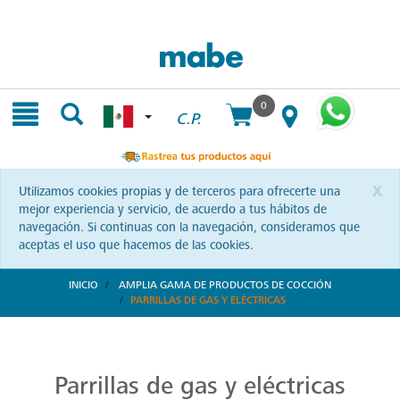
Skip
Skip
to
to
content
navigation
menu
0
C.P.
x
Utilizamos cookies propias y de terceros para ofrecerte una
mejor experiencia y servicio, de acuerdo a tus hábitos de
navegación. Si continuas con la navegación, consideramos que
aceptas el uso que hacemos de las cookies.
INICIO
AMPLIA GAMA DE PRODUCTOS DE COCCIÓN
PARRILLAS DE GAS Y ELÉCTRICAS
Parrillas: Innovación en la Cocina
Reinventa tus habilidades culinarias con las parrillas Mabe. Una combinación de diseño vanguardista y eficiencia que te invita a explorar nuevas recetas y sorprender a tus seres queridos.
Parrillas de gas y eléctricas